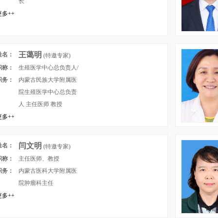
长
多++
王蔼明
姓名：
(特邀专家)
职称：
生殖医学中心总负责人/
职务：
主任医师 教授
内蒙古民族大学附属医
院生殖医学中心总负责
人 主任医师 教授
多++
闫文明
姓名：
(特邀专家)
职称：
主任医师、教授
职务：
内蒙古医科大学附属医
院肿瘤科主任
多++