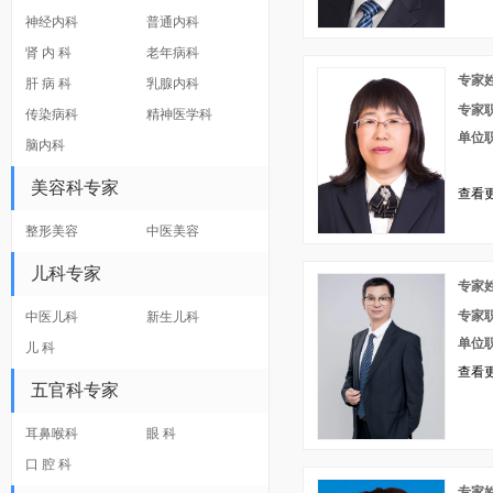
神经内科
普通内科
肾 内 科
老年病科
专家
肝 病 科
乳腺内科
专家
传染病科
精神医学科
单位
脑内科
美容科专家
查看更
整形美容
中医美容
儿科专家
专家
专家
中医儿科
新生儿科
单位
儿 科
查看更
五官科专家
耳鼻喉科
眼 科
口 腔 科
专家