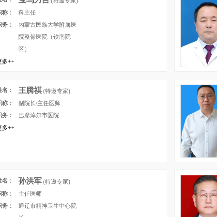
(特邀专家)
职称：
科主任
职务：
内蒙古民族大学附属医
院整骨医院（铁南院
区）
多++
王腾祺
姓名：
(特邀专家)
职称：
副院长/主任医师
职务：
巴彦淖尔市医院
多++
孙洪军
姓名：
(特邀专家)
职称：
主任医师
职务：
通辽市精神卫生中心院