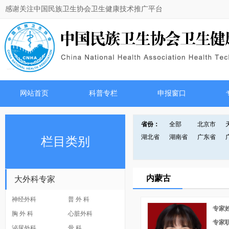
感谢关注中国民族卫生协会卫生健康技术推广平台
网站首页
科普专栏
申报窗口
省份：
全部
北京市
湖北省
湖南省
广东省
栏目类别
内蒙古
大外科专家
神经外科
普 外 科
专家
胸 外 科
心脏外科
专家
泌尿外科
骨 科