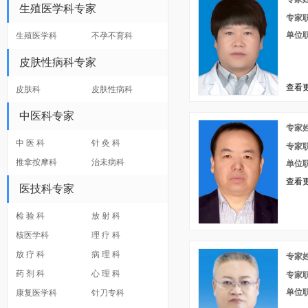
生殖医学科专家
专家
单位
生殖医学科
不孕不育科
皮肤性病科专家
查看更
皮肤科
皮肤性病科
中医科专家
专家
中 医 科
针 灸 科
专家
推拿按摩科
治未病科
单位
查看更
医技科专家
检 验 科
放 射 科
核医学科
理 疗 科
放 疗 科
病 理 科
专家
药 剂 科
心 理 科
专家
单位
康复医学科
针刀专科