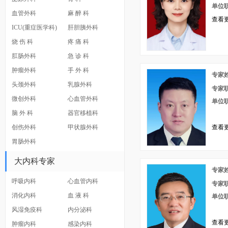
单位
血管外科
麻 醉 科
查看更
ICU(重症医学科)
肝胆胰外科
烧 伤 科
疼 痛 科
肛肠外科
急 诊 科
肿瘤外科
手 外 科
专家
头颈外科
乳腺外科
专家
微创外科
心血管外科
单位
脑 外 科
器官移植科
创伤外科
甲状腺外科
查看更
胃肠外科
大内科专家
专家
呼吸内科
心血管内科
专家
消化内科
血 液 科
单位
风湿免疫科
内分泌科
查看更
肿瘤内科
感染内科