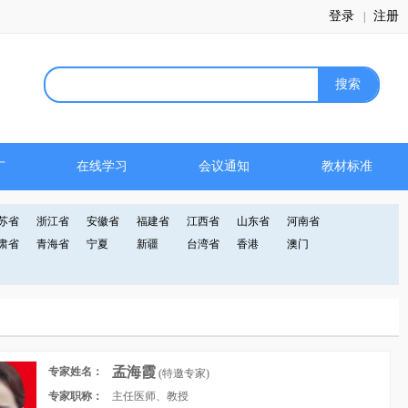
登录
注册
|
广
在线学习
会议通知
教材标准
苏省
浙江省
安徽省
福建省
江西省
山东省
河南省
肃省
青海省
宁夏
新疆
台湾省
香港
澳门
孟海霞
专家姓名：
(特邀专家)
专家职称：
主任医师、教授