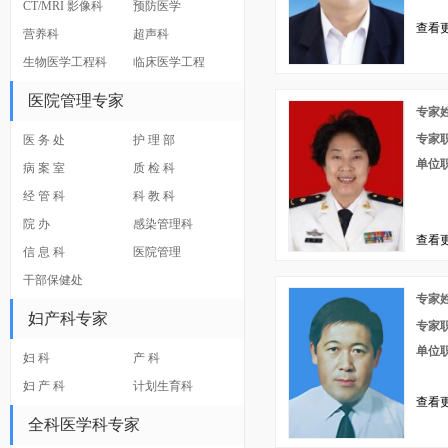
CT/MRI 影像科
预防医学
查看更
营养科
超声科
生物医学工程科
临床医学工程
医院管理专家
专家
专家
医 务 处
护 理 部
单位
病 案 室
质 检 科
经 管 科
科 教 科
院 办
感染管理科
查看更
信 息 科
医院管理
干部保健处
专家
妇产科专家
专家
单位
妇 科
产 科
妇 产 科
计划生育科
查看更
全科医学科专家