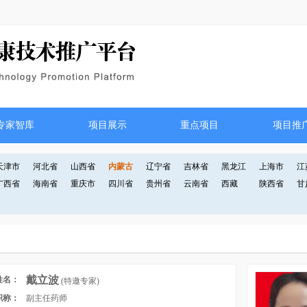
专家智库
项目展示
重点项目
项目推
天津市
河北省
山西省
内蒙古
辽宁省
吉林省
黑龙江
上海市
江
广西省
海南省
重庆市
四川省
贵州省
云南省
西藏
陕西省
甘
戴立波
姓名：
(特邀专家)
职称：
副主任药师