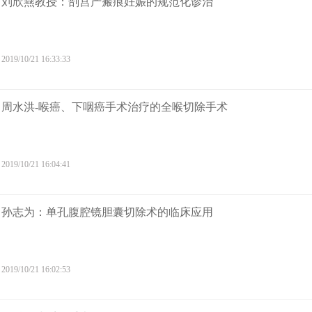
刘欣燕教授：剖宫产瘢痕妊娠的规范化诊治
2019/10/21 16:33:33
周水洪-喉癌、下咽癌手术治疗的全喉切除手术
2019/10/21 16:04:41
孙志为：单孔腹腔镜胆囊切除术的临床应用
2019/10/21 16:02:53