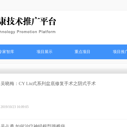
专家智库
项目展示
重点项目
项目推
吴晓梅：CY Liu式系列盆底修复手术之阴式手术
2019/10/23 16:09:05
吴占勇 如何治疗神经根型颈椎病